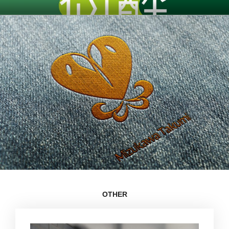
コ
ン
テ
ン
ツ
へ
ス
キ
ッ
プ
OTHER