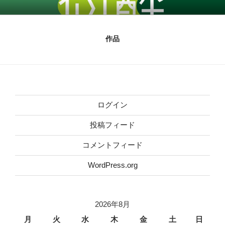
コ
ン
テ
作品
ン
ツ
へ
ス
キ
ッ
ログイン
プ
投稿フィード
コメントフィード
WordPress.org
2026年8月
月
火
水
木
金
土
日