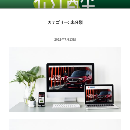
コ
ン
テ
カテゴリー:
未分類
ン
ツ
へ
投
2022年7月13日
ス
稿
日:
キ
ッ
プ