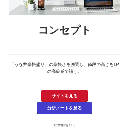
コンセプト
「うな丼豪快盛り」の豪快さを強調し、値段の高さをLP
の高級感で補う。
サイトを見る
分析ノートを見る
投
2022年7月13日