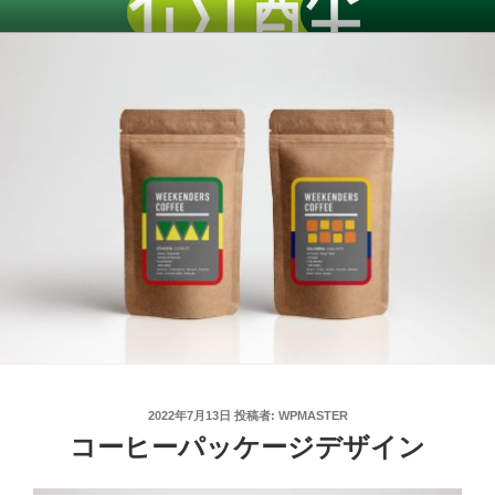
コ
ン
テ
ン
ツ
へ
ス
キ
ッ
プ
投
2022年7月13日
投稿者:
WPMASTER
稿
コーヒーパッケージデザイン
日: